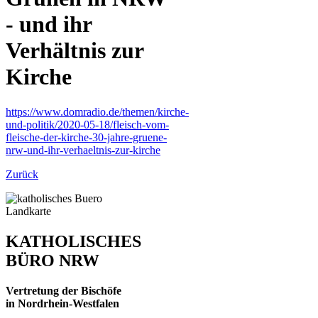
- und ihr
Verhältnis zur
Kirche
https://www.domradio.de/themen/kirche-
und-politik/2020-05-18/fleisch-vom-
fleische-der-kirche-30-jahre-gruene-
nrw-und-ihr-verhaeltnis-zur-kirche
Zurück
KATHOLISCHES
BÜRO NRW
Vertretung der Bischöfe
in Nordrhein-Westfalen