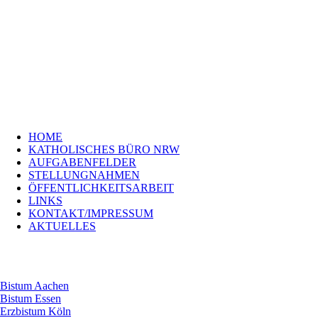
Navigation
HOME
überspringen
KATHOLISCHES
BÜRO
NRW
AUFGABENFELDER
STELLUNGNAHMEN
ÖFFENTLICHKEITSARBEIT
LINKS
Navigation
KONTAKT/IMPRESSUM
HOME
überspringen
Bistum
KATHOLISCHES BÜRO NRW
Aachen
AUFGABENFELDER
Bistum
STELLUNGNAHMEN
Essen
ÖFFENTLICHKEITSARBEIT
Erzbistum
LINKS
Köln
KONTAKT/IMPRESSUM
Bistum
AKTUELLES
Münster
Erzbistum
Paderborn
Bistum Aachen
Bistum Essen
Erzbistum Köln