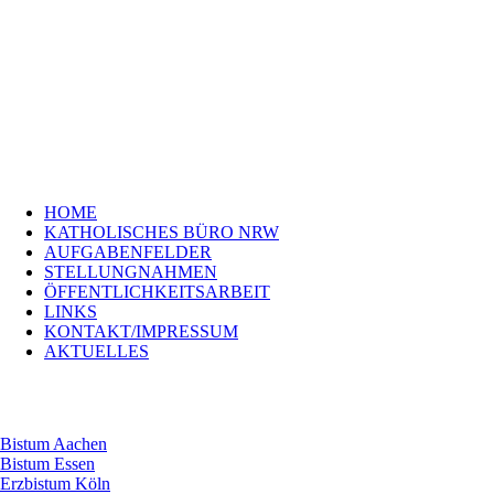
Navigation
HOME
überspringen
KATHOLISCHES
BÜRO
NRW
AUFGABENFELDER
STELLUNGNAHMEN
ÖFFENTLICHKEITSARBEIT
LINKS
Navigation
KONTAKT/IMPRESSUM
HOME
überspringen
Bistum
KATHOLISCHES BÜRO NRW
Aachen
AUFGABENFELDER
Bistum
STELLUNGNAHMEN
Essen
ÖFFENTLICHKEITSARBEIT
Erzbistum
LINKS
Köln
KONTAKT/IMPRESSUM
Bistum
AKTUELLES
Münster
Erzbistum
Paderborn
Bistum Aachen
Bistum Essen
Erzbistum Köln